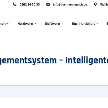
0202 24 30 30
info@hartmann-gmbh.de
Viehh
men
Hardware
Software
Nachhaltigkeit
entsystem – Intelligent